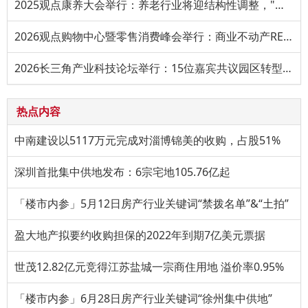
2025观点康养大会举行：养老行业将迎结构性调整，"备老""享老
2026观点购物中心暨零售消费峰会举行：商业不动产REITs推进大幅
2026长三角产业科技论坛举行：15位嘉宾共议园区转型、AI赋能与
热点内容
中南建设以5117万元完成对淄博锦美的收购，占股51%
深圳首批集中供地发布：6宗宅地105.76亿起
「楼市内参」5月12日房产行业关键词“禁拨名单”&“土拍”
盈大地产拟要约收购担保的2022年到期7亿美元票据
世茂12.82亿元竞得江苏盐城一宗商住用地 溢价率0.95%
「楼市内参」6月28日房产行业关键词“徐州集中供地”