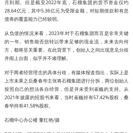
月到期。但是截至2022年底，石榴集团的货币资金仅约
28.64亿元，其中5.36亿元为受限金额，对短期借款和有息
债券的覆盖能力已经较弱。
从负债的情况来看，2023年对于石榴集团而言是非常关键
的一年。销售能否扭转以带来足够的现金流，未来去向何
方，都将至关重要。在此背景下，创始人之间出现意见分歧
并闹上台面，似乎并不难理解。
对于两者经营理念的具体分歧，有媒体报道指出，实际上是
上市未果之后桑春华主张将石榴集团进行分拆，两位创始人
按照自己的想法各自经营，但是并未受到崔巍的支持。从
2021年披露的招股书来看，当时崔巍持有57.42%股权，桑
春华持有41.58%股权。
石榴中心办公楼 董红艳/摄