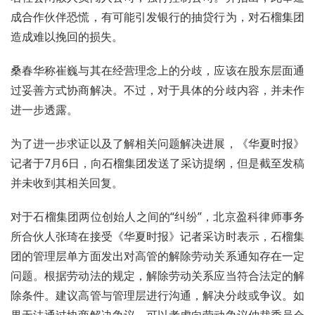
成合作伙伴恐慌，有可能引发银行的抽贷行为，对石榴集团
造成难以挽回的损失。
桑春华称崔巍与其在经营理念上的分歧，应该在股东层面通
过妥善方式协商解决。不过，对于具体的分歧内容，并未作
进一步透露。
为了进一步求证以及了解相关问题解决进展，《华夏时报》
记者于7月6日，向石榴集团发送了采访提纲，但是截至发稿
并未收到其相关回复。
对于石榴集团两位创始人之间的“纠纷”，北京盈科律师事务
所合伙人张琦在接受《华夏时报》记者采访时表示，石榴集
团的管理层单方面发出对高管的解除劳动关系通知存在一定
问题。根据劳动法的规定，解除劳动关系应当符合法定的解
除条件。建议高管与管理层进行沟通，解决分歧或争议。如