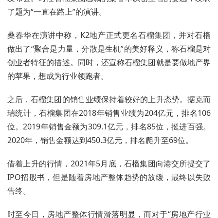
了题为“一直在路上”的演讲。
桑春华在演讲中称，K2地产正式更名石榴集团，并对石榴
做出了“聚合是力量，分散是生机”的美好释义，称石榴是对
创业者特征的描述。同时，还宣称石榴集团就是要做地产界
的苹果，想成为行业领跑者。
之后，石榴集团的销售业绩保持着较好的上升态势。据克而
瑞统计，石榴集团在2018年销售业绩为204亿元，排名106
位。2019年销售金额为309.1亿元，排名85位，挺进百强。
2020年，销售金额达到450.3亿元，排名爬升至69位。
借着上升的行情，2021年5月底，石榴集团向港交所提交了
IPO招股书，但是随着房地产整体趋势的放缓，最终以失败
告终。
时至今日，房地产整体行情滑落明显，而对于“房地产行业