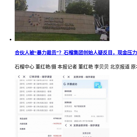
合伙人被“暴力裁员”？石榴集团创始人疑反目，现金压
石榴中心 董红艳/摄 本报记者 董红艳 李贝贝 北京报