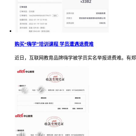
购买“嗨学”培训课程 学员遭遇退费难
近日，互联网教育品牌嗨学被学员实名举报退费难。有郑