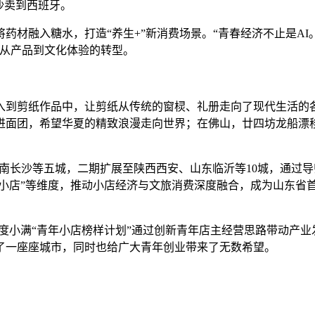
沙卖到西班牙。
药材融入糖水，打造“养生+”新消费场景。“青春经济不止是A
了从产品到文化体验的转型。
入到剪纸作品中，让剪纸从传统的窗棂、礼册走向了现代生活的
面团，希望华夏的精致浪漫走向世界；在佛山，廿四坊龙船漂移文创
、湖南长沙等五城，二期扩展至陕西西安、山东临沂等10城，通过
暖小店”等维度，推动小店经济与文旅消费深度融合，成为山东省
化，度小满“青年小店榜样计划”通过创新青年店主经营思路带动产
了一座座城市，同时也给广大青年创业带来了无数希望。