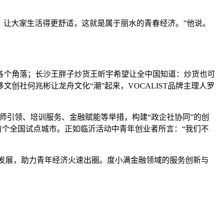
I。让大家生活得更舒适，这就是属于丽水的青春经济。”他说。
各个角落；长沙王胖子炒货王昕宇希望让全中国知道：炒货也可
社何兆彬让龙舟文化“潮”起来，VOCALIST品牌主理人罗
导师引领、培训服务、金融赋能等举措，构建“政企社协同”的创
首个全国试点城市。正如临沂活动中青年创业者所言：“我们不
业发展，助力青年经济火速出圈。度小满金融领域的服务创新与