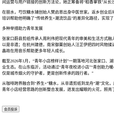
间运营与用户链接的创新方法论，她正筹备将“稻香拿铁”从长
在丽水，芍饮糖水铺创始人樊启恩出身中医世家。返乡创业后将
培训帮助他明确了“传统养生+潮流饮品”的差异化路径，实现
多种举措助力青年发展
张家口蔚县剪纸传承人周利伟把现代青年的审美和生活方式融
以是非遗；在杭州建德，南宋御菓创始人汪芷伊把四时风物揉进
鑫政在用音乐帮助更多年轻人成长。
截至2026年1月，“青年小店榜样计划”一期落地河北张家口
业生态。在山东临沂，活动通过“青年夜校进小店”“青创助力
仅是城市烟火的守护者，更是创新传承的践行者。”
从咖啡跨界融合到“养生+”糖水，从非遗剪纸到龙舟“潮”文
青年小店经营思路的创新整合发展，迸发出耀眼的火花，照亮
会员投诉