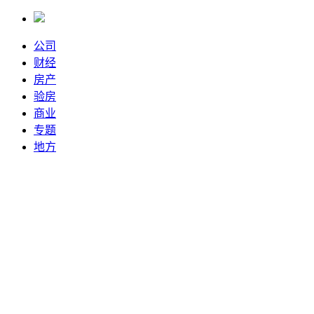
公司
财经
房产
验房
商业
专题
地方