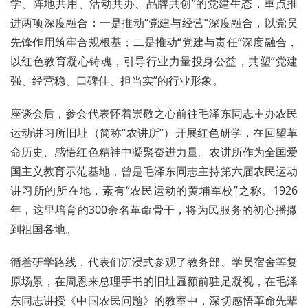
学、阵地共用、活动共办、品牌共创”的党建生态，重点推
进两项深度融合：一是推动“党建与经营”深度融合，以党员
先锋作用筑牢合规根基；二是推动“党建与责任”深度融合，
以红色教育凝心铸魂，引导行业力量投身公益，共塑“党建
强、经营稳、口碑佳、担当实”的行业形象。
座谈会后，参会代表怀着崇敬之心前往毛泽东同志主办农民
运动讲习所旧址（简称“农讲所”）开展红色研学，在回望革
命历史、感悟红色精神中凝聚奋进力量。农讲所作为全国爱
国主义教育示范基地，曾是毛泽东同志主持第六届农民运动
讲习所的所在地，素有“农民运动的黄埔军校”之称。1926
年，这里培育的300余名革命骨干，将为民服务的初心播撒
到祖国各地。
循着研学路线，代表们沉浸式参观了教务部、学员宿舍等复
原场景，在周恩来总理手书的旧址匾额前驻足凝视，在毛泽
东同志讲授《中国农民问题》的教室中，深切感悟革命先辈