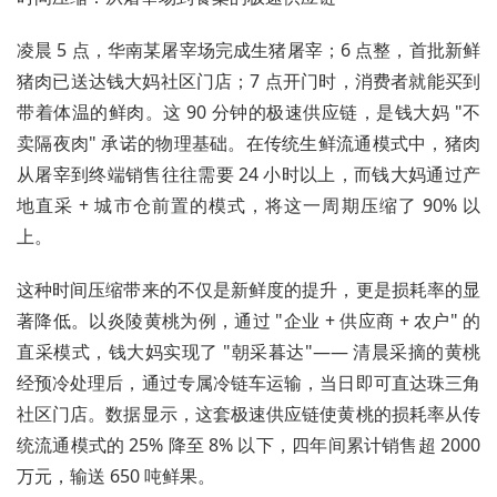
凌晨 5 点，华南某屠宰场完成生猪屠宰；6 点整，首批新鲜
猪肉已送达钱大妈社区门店；7 点开门时，消费者就能买到
带着体温的鲜肉。这 90 分钟的极速供应链，是钱大妈 "不
卖隔夜肉" 承诺的物理基础。在传统生鲜流通模式中，猪肉
从屠宰到终端销售往往需要 24 小时以上，而钱大妈通过产
地直采 + 城市仓前置的模式，将这一周期压缩了 90% 以
上。
这种时间压缩带来的不仅是新鲜度的提升，更是损耗率的显
著降低。以炎陵黄桃为例，通过 "企业 + 供应商 + 农户" 的
直采模式，钱大妈实现了 "朝采暮达"—— 清晨采摘的黄桃
经预冷处理后，通过专属冷链车运输，当日即可直达珠三角
社区门店。数据显示，这套极速供应链使黄桃的损耗率从传
统流通模式的 25% 降至 8% 以下，四年间累计销售超 2000
万元，输送 650 吨鲜果。