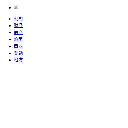
公司
财经
房产
验房
商业
专题
地方