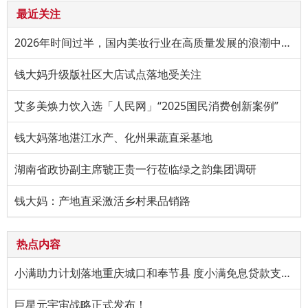
最近关注
2026年时间过半，国内美妆行业在高质量发展的浪潮中持续进阶。
钱大妈升级版社区大店试点落地受关注
艾多美焕力饮入选「人民网」“2025国民消费创新案例”
钱大妈落地湛江水产、化州果蔬直采基地
湖南省政协副主席虢正贵一行莅临绿之韵集团调研
钱大妈：产地直采激活乡村果品销路
热点内容
小满助力计划落地重庆城口和奉节县 度小满免息贷款支持特色产
巨星元宇宙战略正式发布！