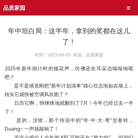
品质家园
导航
年中坦白局：这半年，拿到的奖都在这儿
了！
时间：2025-09-03 来源：品质家园
2025年新年倒计时的烟花声，仿佛还在耳朵边嗡嗡响呢
吧？
是不是感觉刚把“新年计划清单”雄心壮志地贴在墙上，
转头它就快被空调风吹跑了？
日历它啊，悄咪咪地就翻到了7月！今年已经过去一半
了！
是的，没错，那个传说中的“年·中·大·考”交卷铃，
Duang~ 一声就敲响了！
虽说小编个人今年的 KPI 可能还在 “努力中”……但咱们