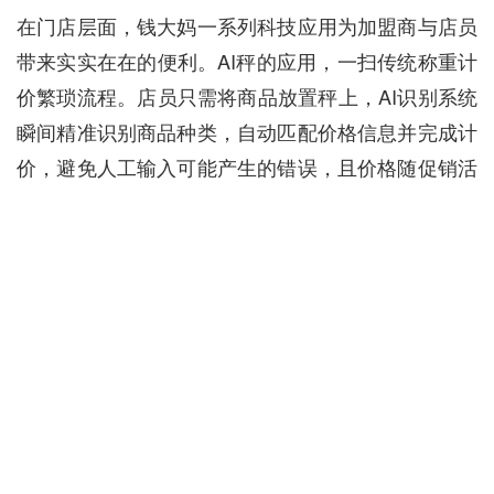
在门店层面，钱大妈一系列科技应用为加盟商与店员
带来实实在在的便利。AI秤的应用，一扫传统称重计
价繁琐流程。店员只需将商品放置秤上，AI识别系统
瞬间精准识别商品种类，自动匹配价格信息并完成计
价，避免人工输入可能产生的错误，且价格随促销活
动、时段折扣实时自动更新，无需人工手动调整，极
大提升结账效率。以高峰时段为例，单店结算效率较
以往提升了30% - 40%，减少顾客排队等待时间，提
升购物体验。
加盟商借助钱盟系统，对门店运营状况了如指掌。系
统智能生成每日详细销售数据报表，涵盖各品类销售
额、销售量、客单价等关键指标，月度运营报告更是
从财务、库存、人员管理等多维度深入分析门店运营