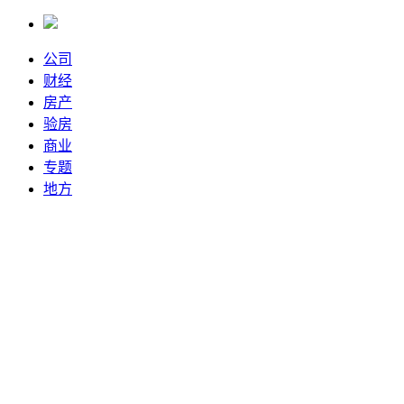
公司
财经
房产
验房
商业
专题
地方