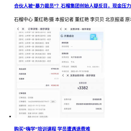
合伙人被“暴力裁员”？石榴集团创始人疑反目，现金压
石榴中心 董红艳/摄 本报记者 董红艳 李贝贝 北京报
购买“嗨学”培训课程 学员遭遇退费难