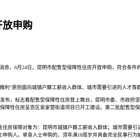
开放申购
众号消息，6月24日，昆明市配售型保障性住房开放申购，符合条
本微利”原则面向城镇户籍工薪收入群体、城市需要引进的人才等
》的发布，标志着配售型保障性住房登上舞台，昆明市委、市政府
型保障性住房呈贡区吴家营街道项目已开工建设。第二批配售型
性住房保障对象为：昆明市城镇户籍工薪收入群体；城市需要引
主申购人。单身人士申购的，须年满18周岁并具备完全民事行为