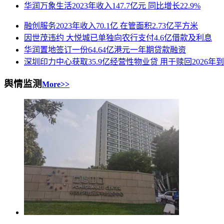
华润万象生活2023年收入147.7亿元 同比增长22.9%
融创服务2023年收入70.1亿 在管面积2.73亿平方米
因世茂违约 大悦城已单独向农行支付4.6亿借款及利息
华润置地签订一份64.64亿港元一年期贷款融资
深圳印力中心获取35.9亿经营性物业贷 用于赎回2026年到
舆情监测
More>>