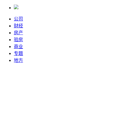
公司
财经
房产
验房
商业
专题
地方