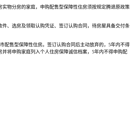
房实物分房的家庭，申购配售型保障性住房须按规定腾退原政策
收件、选房及领取认购凭证、签订认购合同，待房屋具备交付条
市配售型保障性住房。签订认购合同后主动放弃的，5年内不得
房并将申购家庭列入个人住房保障诚信档案，5年内不得申购配