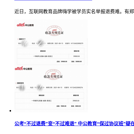
近日，互联网教育品牌嗨学被学员实名举报退费难。有郑
公考“不过退费”变“不过难退” 中公教育“保过协议班”疑