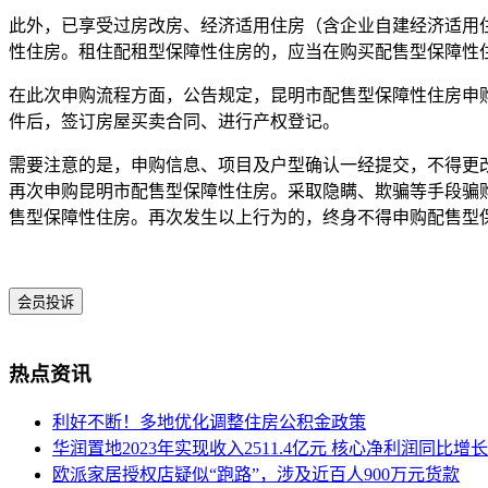
此外，已享受过房改房、经济适用住房（含企业自建经济适用
性住房。租住配租型保障性住房的，应当在购买配售型保障性
在此次申购流程方面，公告规定，昆明市配售型保障性住房申
件后，签订房屋买卖合同、进行产权登记。
需要注意的是，申购信息、项目及户型确认一经提交，不得更
再次申购昆明市配售型保障性住房。采取隐瞒、欺骗等手段骗
售型保障性住房。再次发生以上行为的，终身不得申购配售型
会员投诉
热点资讯
利好不断！多地优化调整住房公积金政策
华润置地2023年实现收入2511.4亿元 核心净利润同比增长2
欧派家居授权店疑似“跑路”，涉及近百人900万元货款